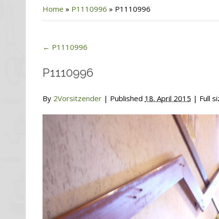
Home
»
P1110996
»
P1110996
←
P1110996
P1110996
By
2Vorsitzender
|
Published
18. April 2015
| Full s