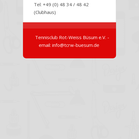
Tel: +49 (0) 48 34 / 48 42
(Clubhaus)
Tennisclub Rot-Weiss Büsum e.V. -
email: info@tcrw-buesum.de