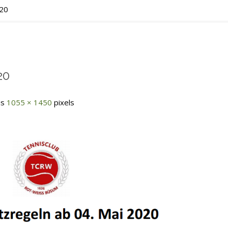
020
20
 is
1055 × 1450
pixels