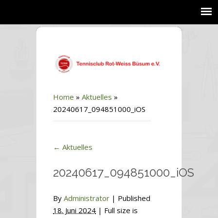
Home
»
Aktuelles
»
20240617_094851000_iOS
←
Aktuelles
20240617_094851000_iOS
By
Administrator
|
Published
18. Juni 2024
| Full size is