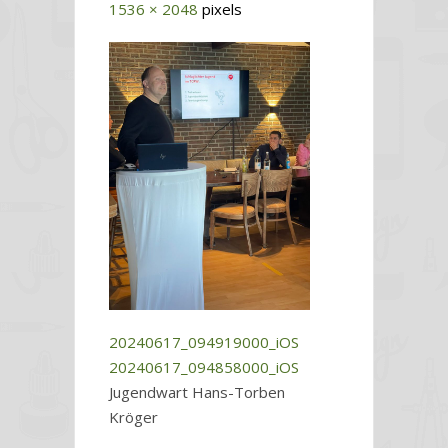
1536 × 2048
pixels
20240617_094919000_iOS
20240617_094858000_iOS
Jugendwart Hans-Torben
Kröger