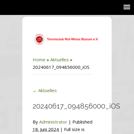
Home
»
Aktuelles
»
20240617_094856000_iOS
←
Aktuelles
20240617_094856000_iOS
By
Administrator
|
Published
18. Juni 2024
| Full size is