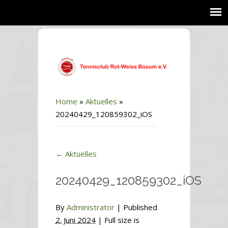
Home
»
Aktuelles
»
20240429_120859302_iOS
←
Aktuelles
20240429_120859302_iOS
By
Administrator
|
Published
2. Juni 2024
| Full size is