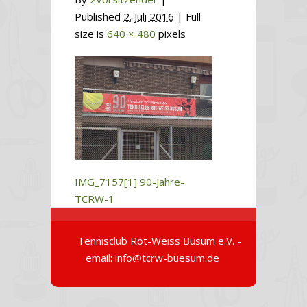
Published
2. Juli 2016
| Full
size is
640 × 480
pixels
IMG_7157[1]
90-Jahre-
TCRW-1
Tennisclub Rot-Weiss Büsum e.V. -
email: info@tcrw-buesum.de